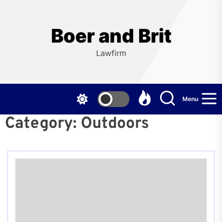
Skip
to
the
Boer and Brit
content
Lawfirm
Menu
Category:
Outdoors